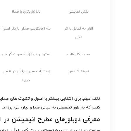
نقش نمایشی
بالا (بازیگری با صدا)
الزام به تطابق با اثر
بله (جایگزینی صدای بازیگر اصلی)
اصلی
محیط کار غالب
استودیو دوبلاژ، به صورت گروهی
نمونه شاخص
زنده یاد حسین عرفانی در «تام و
جری»
نکته مهم: برای آشنایی بیشتر با اصول و تکنیک های صداپ
کنیم که به طور تخصصی به مبانی صدا و بیان می پردازد.
معرفی دوبلورهای مطرح انیمیشن در ای
صنعت دوبله در ایران، پیشکسوتان و ستارگان بزرگی را به 