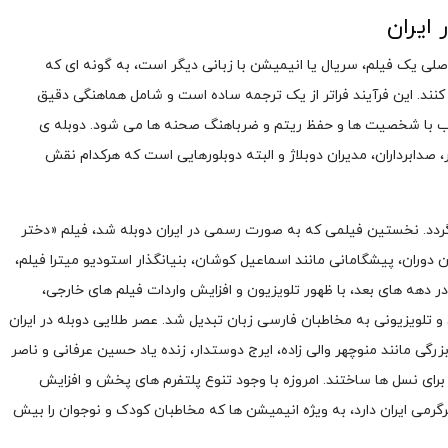
ایران
صلی یک فیلم، سریال یا انیمیشن با زبانی دیگر است، به گونه ای که
ند. این فرآیند فراتر از یک ترجمه ساده است و شامل هماهنگی دقیق
سب با شخصیت ها و حفظ ریتم و ضرباهنگ صحنه ها می شود. دوبله ی
 صدابرداران، مدیران دوبلاژ و البته دوبلورهایی است که هرکدام نقش
 به اوایل دهه ۱۳۲۰ شمسی بازمی گردد. نخستین فیلمی که به صورت رسمی در ایران دوبله شد، فیلم «دختر
رکت «میترا فیلم» در سال ۱۳۲۵ بود. در آن دوران، پیشگامانی مانند اسماعیل کوشان، بنیانگذار استودیو میترا فیلم،
 در دهه های بعد، با ظهور تلویزیون و افزایش واردات فیلم های خارجی،
و تلویزیونی به مخاطبان فارسی زبان تبدیل شد. عصر طلایی دوبله در ایران
انی که دوبلورهای بزرگی مانند منوچهر والی زاده، ایرج دوستدار، زنده یاد حسین عرفانی و ناصر
رای نسل ها ساختند. امروزه با وجود تنوع پلتفرم های پخش و افزایش
گرمی ایران دارد، به ویژه انیمیشن ها که مخاطبان کودک و نوجوان را بیش