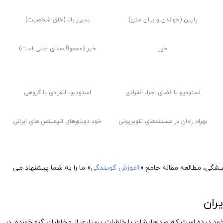
پایین (خواندن و بیان متن)
بسیار بالا (خلق شخصیت)
خیر
خیر (معمولاً صدای اصلی است)
استودیو یا فضای اجرا، انفرادی
استودیو، انفرادی یا گروهی
بهرام رادان در مستندهای تلویزیونی
خود دوبلورهای انیمیشن های ایرانی
یشگی، مطالعه مقاله جامع «
آموزش گویندگی
» ما را به شما پیشنهاد می
ران
خود دیده است که صداهایشان با خاطرات بسیاری از مخاطبان گره خورده. در