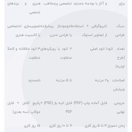
برای
و آثار با بودجه محدود
تخصصی پرمخاطب
هنری و برندهای
شخصی
سبک
تایپوگرافی + استفاده
فتومونتاژ پیشرفته
تصویرسازی اختصاصی
طراحی
از تصاویر استوک
یا طراحی مدرن
یا کانسپت هنری
تعداد اتود
1 اتود اصلی
2 اتود با رویکردهای
3 اتود خلاقانه و کاملاً
(طرح
متفاوت
متفاوت
اولیه)
اصلاحات و
2 مرتبه
تا 5 مرتبه
نامحدود
ویرایش
خروجی
فایل آماده چاپ (PDF)
فایل لایه باز (PSD) +
پکیج کامل + فایل
نهایی
PDF
موکاپ (سه بعدی)
زمان تحویل
3 تا 5 روز کاری
7 تا 10 روز کاری
15 روز کاری