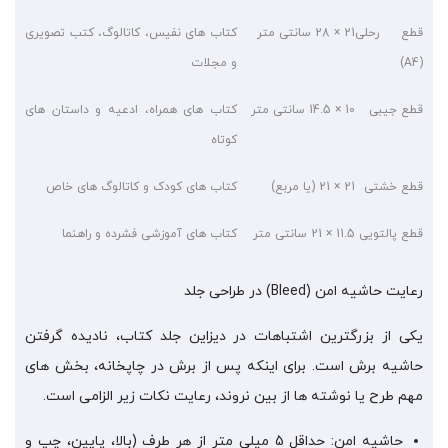
قطع رحلی
21 × 28 سانتی متر
کتاب های نفیس، کاتالوگ، کتب تصویری
(A4)
و مجلات
قطع جیبی
10 × 14.5 سانتی متر
کتاب های همراه، ادعیه و داستان های
کوتاه
قطع خشتی
21 × 21 (یا مربع)
کتاب های کودک و کاتالوگ های خاص
قطع پالتویی
11.5 × 21 سانتی متر
کتاب های آموزشی فشرده و راهنما
رعایت حاشیه امن (Bleed) در طراحی جلد
یکی از بزرگترین اشتباهات در دیزاین جلد کتاب، نادیده گرفتن
حاشیه برش است. برای اینکه پس از برش در چاپخانه، بخش های
مهم طرح یا نوشته ها از بین نروند، رعایت نکات زیر الزامی است.
حاشیه امن: حداقل 5 میلی متر از هر طرف (بالا، پایین، چپ و