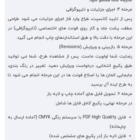
سلیقه شما همسو شود.
مرحله 4: اجرای جزئیات و تایپوگرافی
پس از تایید کانسپت، طراح وارد فاز اجرای جزئیات می شود. طراحی
عطف، پشت جلد و کار روی فونت های اختصاصی (تایپوگرافی) در
این مرحله با دقت بالا و طبق استانداردهای چاپ انجام می گیرد.
مرحله 5: بازبینی و ویرایش (Revisions)
رضایت شما اولویت ماست. پس از مشاهده طرح، شما می توانید
طبق پکیج انتخابی، درخواست ویرایش دهید. تغییر در رنگ بندی،
جابجایی المان ها یا اصلاح فونت ها در این مرحله انجام می شود تا
به طرح ایده آل برسید.
مرحله 6: تحویل فایل های آماده چاپ و لایه باز
در مرحله نهایی، پکیج کامل فایل ها شامل:
فایل PDF High Quality با سیستم رنگی CMYK (آماده ارسال به
چاپخانه)
فایل لایه باز (در پکیج های مشخص شده)