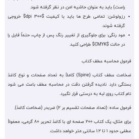
راست) باید به عنوان حاشیه امن در نظر گرفته شود.
رزولوشن: تمامی طرح ها باید با کیفیت $300 dpi$ خروجی
گرفته شوند.
مود رنگی: برای جلوگیری از تغییر رنگ پس از چاپ، حتماً فایل را
در حالت $CMYK$ طراحی کنید.
فرمول محاسبه عطف کتاب
ضخامت عطف کتاب (Spine) کاملاً به تعداد صفحات و نوع کاغذ
بستگی دارد. نادیده گرفتن دقت در محاسبه عطف باعث می شود
نام کتاب روی لبه به درستی قرار نگیرد.
فرمول ساده: (تعداد صفحات تقسیم بر 2) ضربدر (ضخامت کاغذ).
برای مثال، یک کتاب 200 صفحه ای با کاغذ تحریر 80 گرمی، معمولاً
عطفی حدود 1 تا 1.2 سانتی متر خواهد داشت.