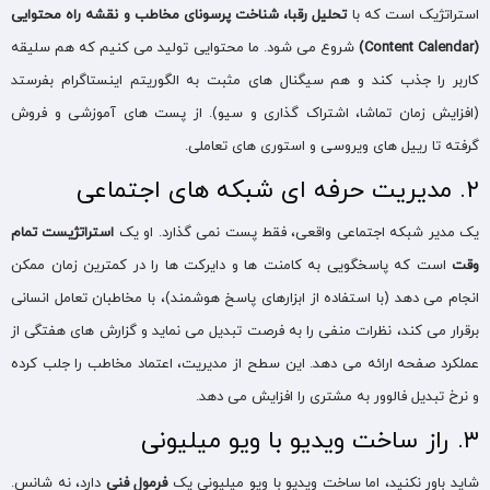
استراتژیک است که با
تحلیل رقبا، شناخت پرسونای مخاطب و نقشه راه محتوایی
(Content Calendar)
شروع می شود. ما محتوایی تولید می کنیم که هم سلیقه
کاربر را جذب کند و هم سیگنال های مثبت به الگوریتم اینستاگرام بفرستد
(افزایش زمان تماشا، اشتراک گذاری و سیو). از پست های آموزشی و فروش
گرفته تا رییل های ویروسی و استوری های تعاملی.
۲. مدیریت حرفه ای شبکه های اجتماعی
یک مدیر شبکه اجتماعی واقعی، فقط پست نمی گذارد. او یک
استراتژیست تمام
وقت
است که پاسخگویی به کامنت ها و دایرکت ها را در کمترین زمان ممکن
انجام می دهد (با استفاده از ابزارهای پاسخ هوشمند)، با مخاطبان تعامل انسانی
برقرار می کند، نظرات منفی را به فرصت تبدیل می نماید و گزارش های هفتگی از
عملکرد صفحه ارائه می دهد. این سطح از مدیریت، اعتماد مخاطب را جلب کرده
و نرخ تبدیل فالوور به مشتری را افزایش می دهد.
۳. راز ساخت ویدیو با ویو میلیونی
شاید باور نکنید، اما ساخت ویدیو با ویو میلیونی یک
فرمول فنی
دارد، نه شانس.