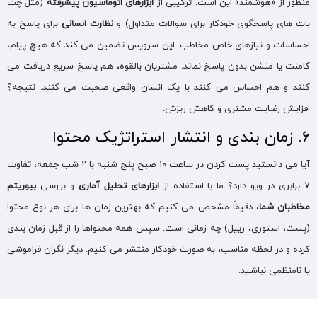
منظور از «هوشمند» این است: ترکیبی از
ابزارهای اتوماسیون پیشرفته
(مثل چت
بات های پاسخگوی خودکار برای سوالات متداول) و
نظارت انسانی
برای پاسخ به
احساسات و نیازهای خاص مخاطب. این سرویس تضمین می کند که هیچ پیام،
کامنت یا منشن بدون پاسخ نماند. مشتریان بالقوه، هم پاسخ سریع دریافت می
کنند و هم احساس می کنند با یک انسان واقعی صحبت می کنند. نتیجه؟
افزایش رضایت مشتری و کاهش ریزش.
۶. زمان بندی و انتشار استراتژیک محتوا
آیا می دانستید پست کردن در ساعت ۱۰ صبح پنج شنبه با ۲ شب جمعه، تفاوت
۷ برابری در ویو دارد؟ ما با استفاده از
ابزارهای تحلیل آماری
و بررسی
بیوریتم
مخاطبان شما
، دقیقاً مشخص می کنیم که بهترین زمان ها برای هر نوع محتوا
(پست، استوری، رییل) چه زمانی است. سپس همه محتواها را از قبل زمان بندی
کرده و در لحظه مناسب، به صورت خودکار منتشر می کنیم. دیگر نگران فراموشی
یا نامنظمی نباشید.