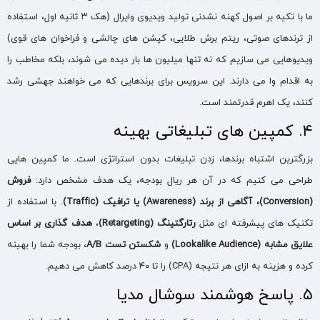
ما با تکیه بر اصول کهنه نشدنی تولید ویدیوی وایرال (هک ۳ ثانیه اول، استفاده
از ترندهای صوتی، ریتم برش طلایی، کپشن های چالشی و فراخوان های قوی)
ویدیوهایی می سازیم که نه تنها میلیون ها بار دیده می شوند، بلکه مخاطب را
به اقدام وا می دارند. این سرویس برای برندهایی که می خواهند جهشی رشد
کنند، یک اهرم قدرتمند است.
۴. کمپین های تبلیغاتی بهینه
بزرگترین اشتباه برندها، زدن تبلیغات بدون استراتژی است. ما کمپین هایی
طراحی می کنیم که در آن هر ریال بودجه، یک هدف مشخص دارد:
فروش
(Conversion)
، آگاهی از برند
(Awareness)
یا ترافیک
(Traffic)
. با استفاده از
تکنیک های پیشرفته ای مثل
رتارگتینگ
(Retargeting)
،
هدف
گذاری بر اساس
علایق مشابه
(Lookalike Audience)
و
شکستن تست
A/B
، بودجه شما را بهینه
کرده و هزینه به ازای هر نتیجه (CPA) را تا ۴۰ درصد کاهش می دهیم.
۵. پاسخ هوشمند سوشال مدیا