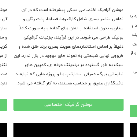
موشن گرافیک اختصاصی سبکی پیشرفته است که در آن
موشن
 با
تمامی عناصر بصری شامل کاراکترها، فضاها، پالت رنگی و
آن ع
 و
سناریو، بدون استفاده از المان های آماده و به صورت کاملاً
سازی
نه
یونیک طراحی می شوند. در این فرآیند، جزئیات گرافیکی
و مت
ین
دقیقاً بر اساس استانداردهای هویت بصری برند خلق شده و
گرای
 از
خروجی نهایی شباهتی به نمونه های موجود در بازار ندارد. این
از م
سبک به طور گسترده در برندینگ حرفه ای، کمپین های
تکنو
ی
تبلیغاتی بزرگ، معرفی استارتاپ ها و پروژه هایی که نیازمند
محصو
تاثیرگذاری عمیق بر مخاطب هستند، به کار گرفته می شود.
دارد
موشن گرافیک اختصاصی