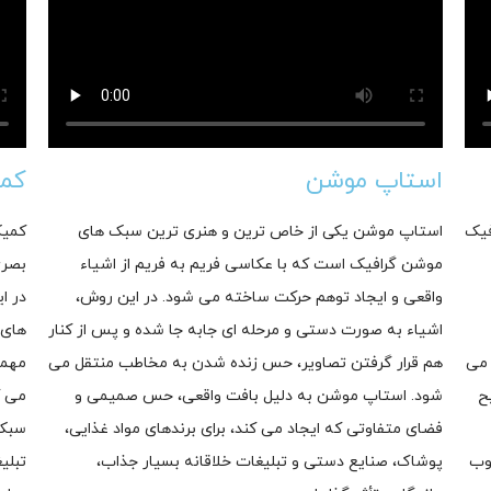
استاپ موشن
کم
فیک
استاپ موشن یکی از خاص ترین و هنری ترین سبک های
کمیک
موشن گرافیک است که با عکاسی فریم به فریم از اشیاء
بصری
واقعی و ایجاد توهم حرکت ساخته می شود. در این روش،
در ا
اشیاء به صورت دستی و مرحله ای جابه جا شده و پس از کنار
های 
 می
هم قرار گرفتن تصاویر، حس زنده شدن به مخاطب منتقل می
مهمی
ح
شود. استاپ موشن به دلیل بافت واقعی، حس صمیمی و
می ک
فضای متفاوتی که ایجاد می کند، برای برندهای مواد غذایی،
سبک 
وب
پوشاک، صنایع دستی و تبلیغات خلاقانه بسیار جذاب،
تبلی