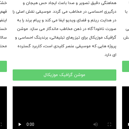
هماهنگی دقیق تصویر و صدا باعث ایجاد حس هیجان و
خشک 
با
درگیری احساسی در مخاطب می گردد. موسیقی نقش اصلی را
فهم 
در هدایت ریتم و فضای ویدیو ایفا می کند و پیام برند را به
اینف
ی
صورت ناخودآگاه در ذهن مخاطب ماندگار می سازد. موشن
خستگ
یش
گرافیک موزیکال برای تیزرهای تبلیغاتی، برندینگ احساسی و
سالا
پروژه هایی که موسیقی عنصر کلیدی است، کاربرد گسترده
محتو
ای دارد.
موشن گرافیک موزیکال