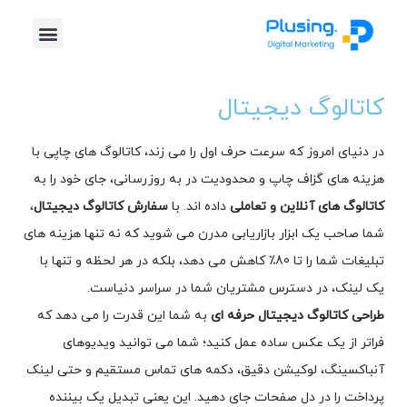
خدمات پلاس
موشن گرافیک
طراحی گرافیک
تیزر تبلیغاتی
کاتالوگ دیجیتال
در دنیای امروز که سرعت حرف اول را می زند، کاتالوگ های چاپی با
هزینه های گزاف چاپ و محدودیت در به روزرسانی، جای خود را به
کاتالوگ های آنلاین و تعاملی
داده اند. با
سفارش کاتالوگ دیجیتال
،
شما صاحب یک ابزار بازاریابی مدرن می شوید که نه تنها هزینه های
تبلیغات شما را تا 80٪ کاهش می دهد، بلکه در هر لحظه و تنها با
یک لینک، در دسترس مشتریان شما در سراسر دنیاست.
طراحی کاتالوگ دیجیتال حرفه ای
به شما این قدرت را می دهد که
فراتر از یک عکس ساده عمل کنید؛ شما می توانید ویدیوهای
آنباکسینگ، لوکیشن دقیق، دکمه های تماس مستقیم و حتی لینک
پرداخت را در دل صفحات جای دهید. این یعنی تبدیل یک بیننده