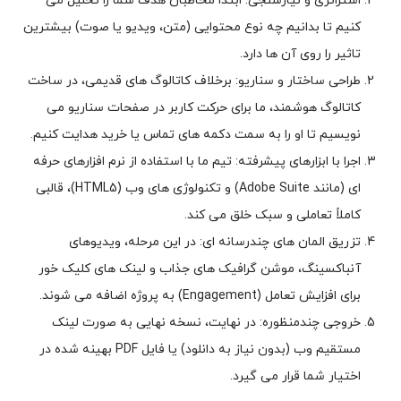
استراتژی و نیازسنجی: ابتدا مخاطبان هدف شما را تحلیل می
کنیم تا بدانیم چه نوع محتوایی (متن، ویدیو یا صوت) بیشترین
تاثیر را روی آن ها دارد.
طراحی ساختار و سناریو: برخلاف کاتالوگ های قدیمی، در ساخت
کاتالوگ هوشمند، ما برای حرکت کاربر در صفحات سناریو می
نویسیم تا او را به سمت دکمه های تماس یا خرید هدایت کنیم.
اجرا با ابزارهای پیشرفته: تیم ما با استفاده از نرم افزارهای حرفه
ای (مانند Adobe Suite) و تکنولوژی های وب (HTML5)، قالبی
کاملاً تعاملی و سبک خلق می کند.
تزریق المان های چندرسانه ای: در این مرحله، ویدیوهای
آنباکسینگ، موشن گرافیک های جذاب و لینک های کلیک خور
برای افزایش تعامل (Engagement) به پروژه اضافه می شوند.
خروجی چندمنظوره: در نهایت، نسخه نهایی به صورت لینک
مستقیم وب (بدون نیاز به دانلود) یا فایل PDF بهینه شده در
اختیار شما قرار می گیرد.