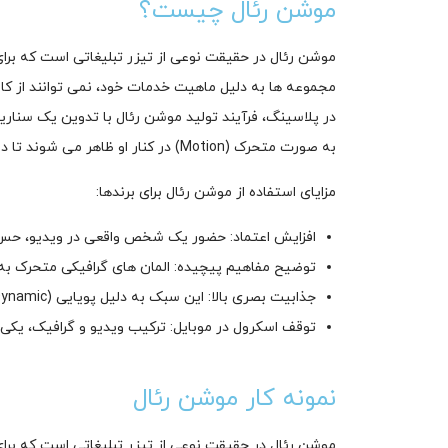
موشن رئال چیست؟
موشن رئال در حقیقت نوعی از تیزر تبلیغاتی است که برای
مجموعه ها به دلیل ماهیت خدمات خود، نمی توانند از کار
در پلاسینگ، فرآیند تولید موشن رئال با تدوین یک سناریوی
به صورت متحرک (Motion) در کنار او ظاهر می شوند تا درک محتوا برای بیننده آسان تر شود.
مزایای استفاده از موشن رئال برای برندها:
افزایش اعتماد: حضور یک شخص واقعی در ویدیو، حس ا
توضیح مفاهیم پیچیده: المان های گرافیکی متحرک به
جذابیت بصری بالا: این سبک به دلیل پویایی (Dynamic) بودن، از یک مصاحبه یا ویدیوی ساده بسیار تاثیرگذارتر است.
توقف اسکرول در موبایل: ترکیب ویدیو و گرافیک، یکی ا
نمونه کار موشن رئال
موشن رئال در حقیقت نوعی از تیزر تبلیغاتی است که برای