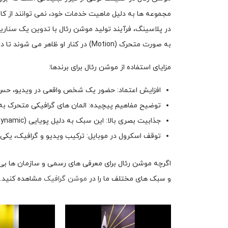
مجموعه ها به دلیل ماهیت خدمات خود، نمی توانند از کار
در پلاسینگ، فرآیند تولید موشن رئال با تدوین یک سناریوی
به صورت متحرک (Motion) در کنار او ظاهر می شوند تا درک محتوا برای بیننده آسان تر شود.
مزایای استفاده از موشن رئال برای برندها:
افزایش اعتماد: حضور یک شخص واقعی در ویدیو، حس ا
توضیح مفاهیم پیچیده: المان های گرافیکی متحرک به
جذابیت بصری بالا: این سبک به دلیل پویایی (Dynamic) بودن، از یک مصاحبه یا ویدیوی ساده بسیار تاثیرگذارتر است.
توقف اسکرول در موبایل: ترکیب ویدیو و گرافیک، یکی ا
اگرچه موشن رئال برای معرفی های رسمی و سازمان ها بی رقی
و سبک های مختلف ما را در
موشن گرافیک
مشاهده کنید.