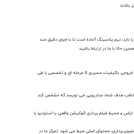
باشند.
ارد، تیم پلاسینگ آماده است تا با اجرای دقیق متد
ن حالا با ما در ارتباط باشید.
موفق، ترکیبی از دقتِ فیلم برداری و خلاقیتِ بی حد و مرز گرافیکی است. ما در پلاسینگ برای اطمینان از خروجی باکیفیت، مسیری 5 مرحله ای و تخصصی را طی
س مخاطب هدف شما، سناریویی می نویسد که مشخص کند
لباس و محیط فیلم برداری (لوکیشن واقعی یا استودیو با
 تصویربرداری، محتوای اصلی ضبط می شود. تمرکز ما در