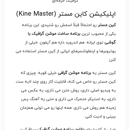
اپلیکیشن کاین مستر (Kine Master)
کین مستر
رو احتمالاً قبلاً اسمش رو شنیدی. این برنامه
یکی از محبوب ترین
برنامه ساخت موشن گرافیک با
گوشی
توی ایرانه. هم اندروید داره هم آیفون. خیلی از
یوتیوبرها و اینفلوئنسرهای ایرانی از کین مستر استفاده می
کنن.
کین مستر یه
برنامه موشن گرافی
خیلی قویه. چیزی که
کین مستر رو خاص می کنه، قابلیت کار روی چند لایه ست.
یه ویدیو اصلی داری، روش متن می ذاری، یه عکس می
ذاری، یه استیکر متحرک می ذاری و حتی یه آهنگ پس
زمینه هم روش می ذاری. همه اینها رو می تونی همزمان
ببینی و ادیت کنی.
خیلی از کاربرا برای
دانلود برنامه موشن گرافیک
سراغ کین