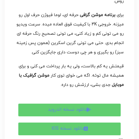
روش.
برای
برنامه موشن گرافی
حرفه ای، لوما فیوژن حرف اول رو
میزنه. خروجی 4K با کیفیت فوق العاده میده. سرعت ویدیو
رو می تونی کم و زیاد کنی، می تونی تصحیح رنگ حرفه ای
انجام بدی. حتی می تونی گرین اسکرین (همون پس زمینه
سبز) رو بگیری و هر چی دوست داری جایگزین کنی.
قیمتش یه کم بالاست، ولی یه بار پرداخت می کنی و برای
همیشه مال توئه. اگه می خوای توی کار
موشن گرافیک با
موبایل
جدی بشی، ارزشش رو داره.
دانلود نسخه اندروید
دانلود نسخه IOS