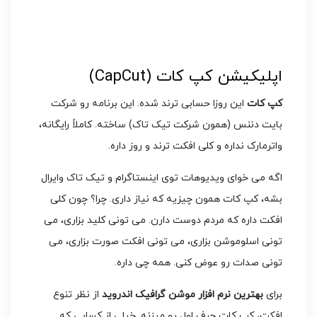
اپلیکیشن کپ کات (CapCut)
کپ کات
این روزا حسابی ترند شده. این برنامه رو شرکت
بایت دننس (همون شرکت تیک تاک) ساخته. کاملاً رایگانه،
واترمارک نداره و کلی افکت ترند و روز داره.
اگه می خوای ویدیوهات توی اینستاگرام و تیک تاک وایرال
بشه، کپ کات همون چیزیه که نیاز داری. چرا؟ چون کلی
افکت داره که مردم دوست دارن. می تونی کلید بزاری، می
تونی اسلوموشن بزاری، می تونی افکت صورت بزاری، می
تونی صدات رو عوض کنی. همه چی داره.
برای
بهترین نرم افزار موشن گرافیک اندروید
از نظر تنوع
افکت، کپ کات حرف اول رو میزنه. خیلی از کسایی که