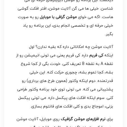
دیگست. این برنامه رو موشن دیزاینرهای حرفه ای می
شناسن. خیلی ها می گن آلایت موشن، افتر افکت گوشی
هاست. اگه می خوای
موشن گرافی با موبایل
رو به صورت
خیلی حرفه ای و تخصصی انجام بدی، این برنامه رو یاد
بگیر.
آلایت موشن چه امکاناتی داره که بقیه ندارن؟ اول
اینکه
کی فریم
داره. کی فریم یعنی می تونی انیمیشن رو از
نقطه A به نقطه B تعریف کنی. خودت بگی از کجا شروع
بشه، کجا تموم بشه، چجوری حرکت کنه. این خیلی
قدرتمنده. دوم اینکه وکتور (همون طرح های برداری) رو
پشتیبانی می کنه. می تونی توی خود برنامه وکتور طراحی
کنی. سوم اینکه افکت های پیکسل داره. می تونی پیکسل
بزنی، اعوجاج بدی و کلی افکت های فانتوم بسازی.
برای
نرم افزارهای موشن گرافیک
روی موبایل، آلایت موشن