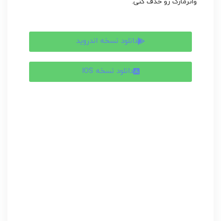
واترمارک رو حذف کنی.
دانلود نسخه اندروید
دانلود نسخه IOS