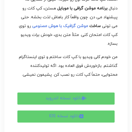
دنبال
برنامه موشن گرافی با موبایل
هستن، کپ کات رو
پیشنهاد می دن. چون واقعاً کار باهاش لذت بخشه. حتی
می تونی
ساخت
موشن گرافیک با هوش مصنوعی
رو توی
کپ کات امتحان کنی. مثلاً متن بدی، خودش برات ویدیو
بسازه.
من خودم کلی ویدیو با کپ کات ساختم و توی اینستاگرام
گذاشتم. بازخوردش فوق العاده بود. اگه تولیدکننده
محتوایی، حتماً کپ کات رو نصب کن. پشیمون نمیشی.
دانلود نسخه اندروید
دانلود نسخه IOS