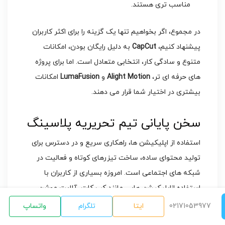
مناسب تری هستند.
در مجموع، اگر بخواهیم تنها یک گزینه را برای اکثر کاربران
پیشنهاد کنیم،
CapCut
به دلیل رایگان بودن، امکانات
متنوع و سادگی کار، انتخابی متعادل است. اما برای پروژه
های حرفه ای تر،
Alight Motion
و
LumaFusion
امکانات
بیشتری در اختیار شما قرار می دهند.
سخن پایانی تیم تحریریه پلاسینگ
استفاده از اپلیکیشن ها، راهکاری سریع و در دسترس برای
تولید محتوای ساده، ساخت تیزرهای کوتاه و فعالیت در
شبکه های اجتماعی است. امروزه بسیاری از کاربران با
استفاده ازاپلیکیشن هایی مانند کپ کات، آلایت موشن،
کین مستر و اینشات می توانند بدون نیاز به کامپیوتر،
02171053977
ایتا
تلگرام
واتساپ
ویدیوهای جذاب و خلاقانه تولید کنند
.