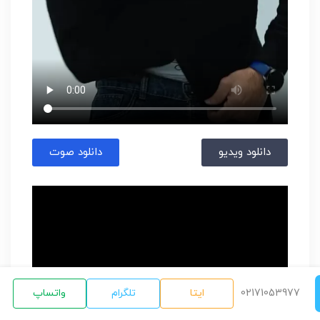
دانلود ویدیو
دانلود صوت
02171053977
ایتا
تلگرام
واتساپ