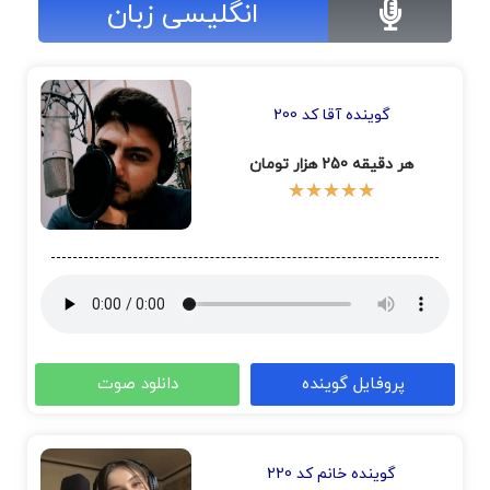
انگلیسی زبان
گوینده آقا کد
200
هر دقیقه 250 هزار تومان
★
★
★
★
★
پروفایل گوینده
دانلود صوت
گوینده خانم کد 220