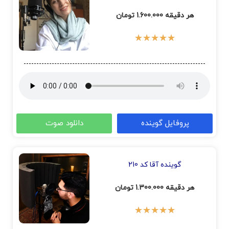
هر دقیقه 1.600.000 تومان
★
★
★
★
★
پروفایل گوینده
دانلود صوت
گوینده آقا کد 210
هر دقیقه 1.300.000 تومان
★
★
★
★
★