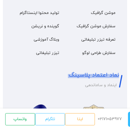
موشن گرافیک
تولید محتوا اینستاگرام
سفارش موشن گرافیک
گوینده و نریشن
تعرفه تیزر تبلیغاتی
وبلاگ آموزشی
سفارش طراحی لوگو
تیزر تبلیغاتی
نماد اعتماد پلاسینگ
اینماد و ساماندهی
02171053977
ایتا
تلگرام
واتساپ