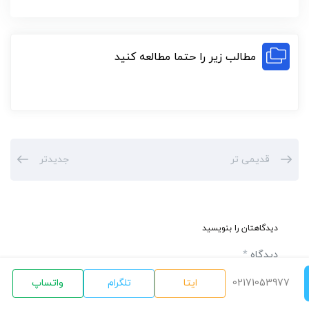
مطالب زیر را حتما مطالعه کنید
قدیمی تر
جدیدتر
دیدگاهتان را بنویسید
دیدگاه
*
02171053977
ایتا
تلگرام
واتساپ