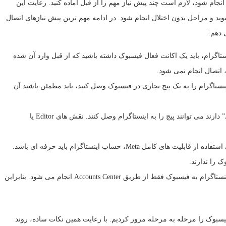
ام شود، لازم است چند پیش نیاز مهم را از قبل آماده کنید. رعایت این
ید و مراحل بدون اختلال انجام شود. در ادامه مهم ترین پیش نیازهای اتصال
 دهم:
گرام، باید یک اکانت فعال فیسبوک داشته باشید که از قبل وارد آن شده
، اتصال انجام نمی شود.
ستاگرام را به یک پیج تجاری در فیسبوک وصل کنید، باید مطمئن باشید آن
ادمین بودن در پیج فیسبوک: تنها افرادی که نقش “Admin” دارند می توانند پیج را به اینستاگرام وصل کنند. نقش های Editor یا
تبدیل حساب اینستاگرام به Professional یا Business: برای استفاده از قابلیت های کامل Meta، حساب اینستاگرام باید حرفه ای باشد.
را ندارند.
دسترسی به Accounts Center متا: از سال ۲۰۲۵ اتصال اینستاگرام به فیسبوک فقط از طریق Accounts Center انجام می شود. بنابراین
فیسبوک را مرحله به مرحله مرور کردیم. با رعایت همین نکات ساده، روند