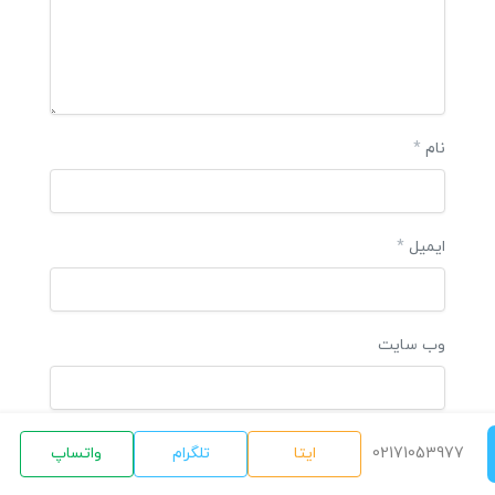
نام
*
ایمیل
*
وب‌ سایت
02171053977
ایتا
تلگرام
واتساپ