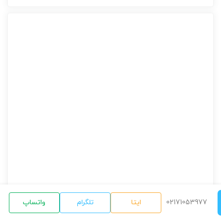
02171053977
ایتا
تلگرام
واتساپ