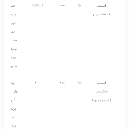
استند
۹۰
۲۰۰
۱ : ۲.۲۲
مناسب
تمام‌قد پهن
برای کنار
درب ها،
نمایش
محصول و
تبلیغات در
فروشگاه
های بزرگ
استند
۱۰۰
۲۰۰
۱ : ۲
ایده آل
ماکسیما
برای نمایش
(عریض‌ترین)
گروهی،
برندینگ
قوی و
غرفه های