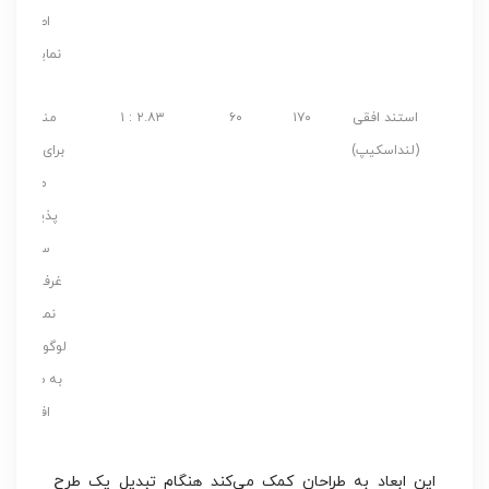
اصلی
نمایشگاه
استند افقی
۱۷۰
۶۰
۲.۸۳ : ۱
مناسب
(لنداسکیپ)
برای پشت
میز
پذیرش،
سردر
غرفه‌ها و
نمایش
لوگوی برند
به صورت
افقی
این ابعاد به طراحان کمک می‌کند هنگام تبدیل یک طرح