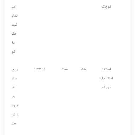
کوچک
میزهای
نمایشگاه،
ثبت‌نام و
فضاهای
داخلی
کوچک
استند
۸۵
۲۰۰
۱ : ۲.۳۵
رایج ترین
استاندارد
سایز برای
باریک
راهروها،
ورودی
فروشگاه‌ها
و غرفه‌های
متوسط