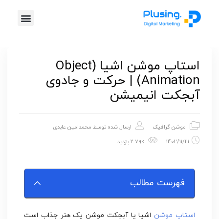
خدمات پلاس
موشن گرافیک
طراحی گرافیک
تیزر تبلیغاتی
استاپ موشن اشیا (Object
Animation) | حرکت و جادوی
آبجکت انیمیشن
موشن گرافیک
ارسال شده توسط
محمدامین عابدی
1402/11/21
2.79k بازدید
فهرست مطالب
استاپ موشن
اشیا یا آبجکت موشن یک هنر جذاب است