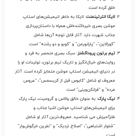
خلق کرده‌ است.
لایکا انترتینمنت
: لایکا به خاطر انیمیشن‌های استاپ
موشن بصری خیره‌کننده‌اش همراه با داستان‌پردازی
جذاب شهرت دارد. آثار قابل توجه آن‌ها شامل
“کورالاین”، “پارانورمن” و “کوبو و دو رشته” است.
تیم برتون پروداکشنز:
سبک بصری منحصر به فرد و
روایت‌های خیال‌انگیز و تاریک تیم برتون، تولیدات او را
در دنیای انیمیشن استاپ موشن متمایز کرده است. آثار
معروف او شامل “کابوس قبل از کریسمس”، “عروس
مرده” و “فرانکن‌وینی” است.
نیک پارک:
به عنوان خالق والاس و گرومیت، نیک پارک
برای انیمیشن‌های استاپ موشن اشیا جذاب و
طنزآمیزش می شناسید. معروف‌ترین آثار او شامل
“شلوار اشتباهی”، “اصلاح نزدیک” و “نفرین خرگوش‌وار”
است.