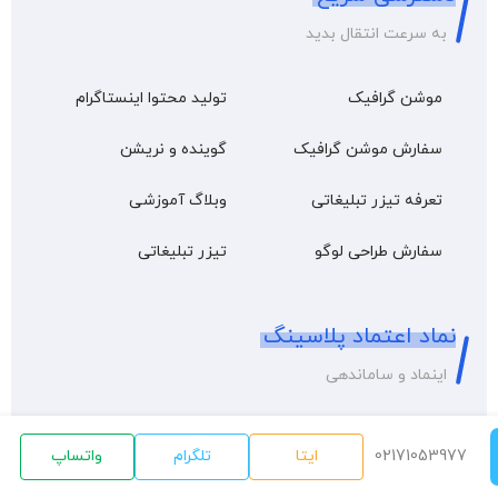
به سرعت انتقال بدید
موشن گرافیک
تولید محتوا اینستاگرام
سفارش موشن گرافیک
گوینده و نریشن
تعرفه تیزر تبلیغاتی
وبلاگ آموزشی
سفارش طراحی لوگو
تیزر تبلیغاتی
نماد اعتماد پلاسینگ
اینماد و ساماندهی
02171053977
ایتا
تلگرام
واتساپ