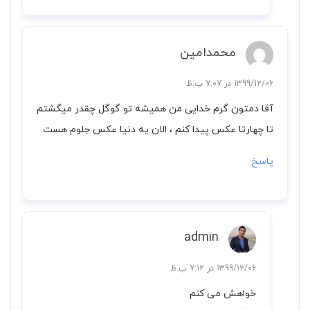
محمدامین
1399/12/06 در 7:07 ب.ظ
آقا دمتون گرم خدایی من همیشه تو گوگل چقدر میگشتم
تا چهارتا عکس پیدا کنم ، الان یه دنیا عکس جلوم هست
پاسخ
admin
1399/12/06 در 7:12 ب.ظ
خواهش می کنم