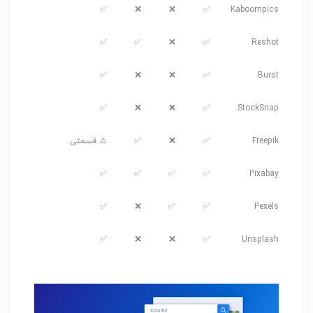
✅
❌
❌
✅
Kaboompics
✅
✅
❌
✅
Reshot
✅
❌
❌
✅
Burst
✅
❌
❌
✅
StockSnap
Freepik
✅
❌
✅
⚠️ قسمتی
✅
✅
✅
✅
Pixabay
✅
❌
✅
✅
Pexels
✅
❌
❌
✅
Unsplash