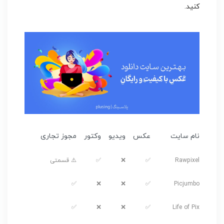
کنید.
نام سایت
عکس
ویدیو
وکتور
مجوز تجاری
Rawpixel
✅
❌
✅
⚠️ قسمتی
✅
❌
❌
✅
Picjumbo
✅
❌
❌
✅
Life of Pix