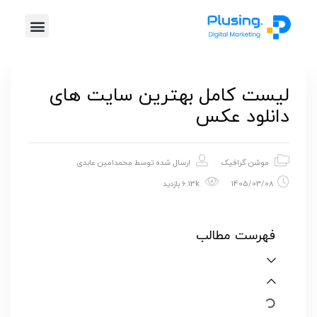
خدمات پلاس
موشن گرافیک
طراحی گرافیک
تیزر تبلیغاتی
لیست کامل بهترین سایت های
دانلود عکس
موشن گرافیک
ارسال شده توسط
محمدامین عابدی
1405/03/08
6.13k بازدید
فهرست مطالب