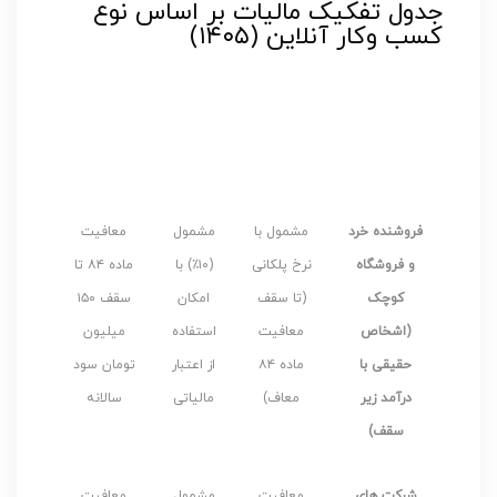
جدول تفکیک مالیات بر اساس نوع
کسب وکار آنلاین (۱۴۰۵)
مالیات
معافیت
مالیات بر
بر
نوع کسب
ها و
عملکرد
ارزش
وکار
مشوق
(درآمد)
افزوده
های خاص
(VAT)
فروشنده خرد
مشمول با
مشمول
معافیت
و فروشگاه
نرخ پلکانی
(۱۰٪) با
ماده ۸۴ تا
کوچک
(تا سقف
امکان
سقف ۱۵۰
(اشخاص
معافیت
استفاده
میلیون
حقیقی با
ماده ۸۴
از اعتبار
تومان سود
درآمد زیر
معاف)
مالیاتی
سالانه
سقف)
شرکت های
معافیت
مشمول
معافیت