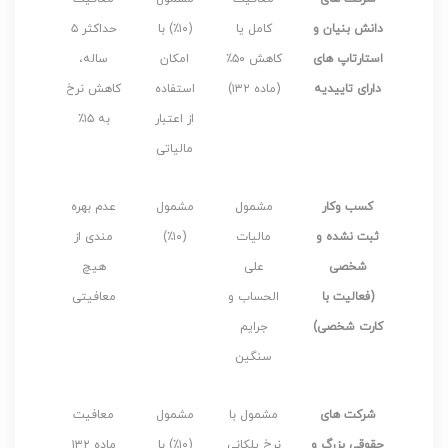
دانش بنیان و
کامل یا
(۱۰٪) با
حداکثر ۵
استارتاپ های
کاهش ۵۰٪
امکان
ساله،
دارای تاییدیه
(ماده ۱۳۲)
استفاده
کاهش نرخ
از اعتبار
به ۱۵٪
مالیاتی
کسب وکار
مشمول
مشمول
عدم بهره
ثبت نشده و
مالیات
(۱۰٪)
مندی از
شخصی
علی
هیچ
(فعالیت با
الحساب و
معافیتی
کارت شخصی)
جرایم
سنگین
شرکت های
مشمول با
مشمول
معافیت
حقوقی بزرگ و
نرخ پلکانی
(۱۰٪) با
ماده ۱۳۲