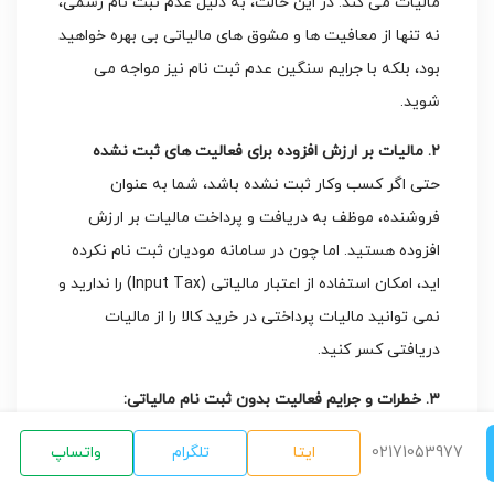
مالیات می کند. در این حالت، به دلیل عدم ثبت نام رسمی،
نه تنها از معافیت ها و مشوق های مالیاتی بی بهره خواهید
بود، بلکه با جرایم سنگین عدم ثبت نام نیز مواجه می
شوید.
۲. مالیات بر ارزش افزوده برای فعالیت های ثبت نشده
حتی اگر کسب وکار ثبت نشده باشد، شما به عنوان
فروشنده، موظف به دریافت و پرداخت مالیات بر ارزش
افزوده هستید. اما چون در سامانه مودیان ثبت نام نکرده
اید، امکان استفاده از اعتبار مالیاتی (Input Tax) را ندارید و
نمی توانید مالیات پرداختی در خرید کالا را از مالیات
دریافتی کسر کنید.
۳. خطرات و جرایم فعالیت بدون ثبت نام مالیاتی:
جریمه عدم ثبت نام در سامانه مودیان (تا ۳۰٪ مبلغ
02171053977
ایتا
تلگرام
واتساپ
تراکنش ها)