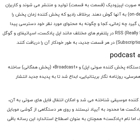
 صورت اپیزودیک (قسمت به قسمت) تولید و منتشر می شوند و کاربران
میتوانند در هر زمان و مکان، به صورت درخواستی (on-demand) به آنها گوش دهند. برخلاف رادیو که پخش کننده زمان پخش را
یرد چه زمانی، کجا و چگونه به محتوای مورد نظر خود دسترسی پیدا
کند. پادکست ها معمولاً از طریق فید RSS (Really Simple Syndication) در پلتفرم های مختلف مانند اپل پادکست، اسپاتیفای و گوگل
p
واژه «پادکست» (Podcast) از ترکیب دو کلمه «iPod» (نام دستگاه پخش کننده صوتی اپل) و «Broadcast» (پخش همگانی) ساخته
 برای اولین بار در سال ۲۰۰۴ توسط بن همرسلی، روزنامه نگار بریتانیایی، ابداع شد تا به پدیده جدید انتشار
کننده موسیقی شناخته می شد و امکان انتقال فایل های صوتی به آن،
پادکست ها محدود به آیپاد نیستند و روی هر دستگاهی از گوشی موبایل
اما نام «پادکست» همچنان به عنوان اصطلاح استاندارد این رسانه باقی