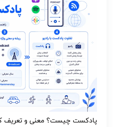
پادکست چیست؟ معنی و تعریف کامل ast