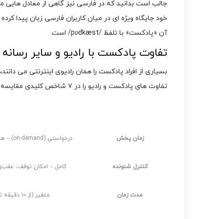
جالب است بدانید که در فارسی نیز گاهی از معادل هایی م
خود جایگاه ویژه ای در میان کاربران فارسی زبان پیدا کر
آن «پادکست» با تلفظ /pɒdkæst/ است.
تفاوت پادکست با رادیو و سایر رسانه
بسیاری از افراد پادکست را همان رادیوی اینترنتی می دانند،
تفاوت های پادکست و رادیو را در ۷ شاخص کلیدی مقایسه کرده ایم:
شاخص مقایسه
پادکس
زمان پخش
درخواستی (on-demand) – هر زمان که کاربر بخواهد
کنترل شنونده
کامل – امکان توقف، عقب‌
مدت زمان
متغیر (از ۱۰ دقیقه تا چند ساعت)